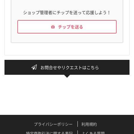
ショップ管理者にチップを送って応援しよう！
チップを送る
お問合せやリクエストはこちら
プライバシーポリシー
利用規約
特定商取引法に関する表記
よくある質問