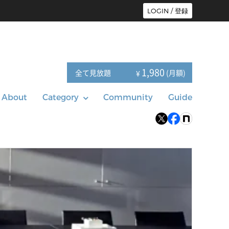
LOGIN / 登録
1,980
全て見放題
(月額)
¥
About
Category
Community
Guide