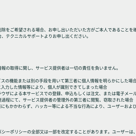
削除をご希望される場合、お申し出いただいた方がご本人であることを
合、テクニカルサポートよりお申し出ください。
情報の取得に関し、サービス提供者は一切の責任を負いません。
ビスの機能または別の手段を用いて第三者に個人情報を明らかにした場
に入力した情報等により、個人が識別できてしまった場合
ayer）非対応ブラウザによる本サービスでの登録、申込もしくは注文、または電
達過程にて、サービス提供者の管理外の第三者に閲覧、窃取された場合
施策にもかかわらず、ハッカー等による不当な行為により、ユーザーおよ
バシーポリシーの全部又は一部を改定することがあります。ユーザーは