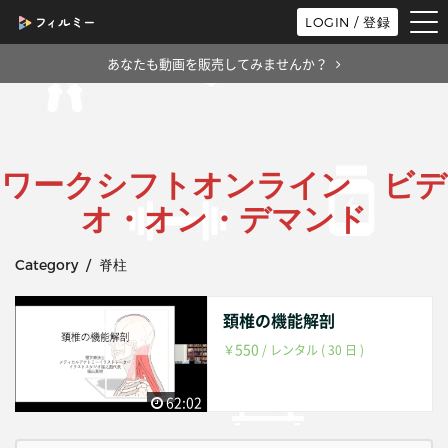
tog
LOGIN / 登録
nav
あなたも動画を販売してみませんか？
ワークシフトオンライン ビデ
オ・オン・デマンド
Category / 脊柱
頚椎の機能解剖
550
￥
/ レンタル ( 30 日 )
62:02