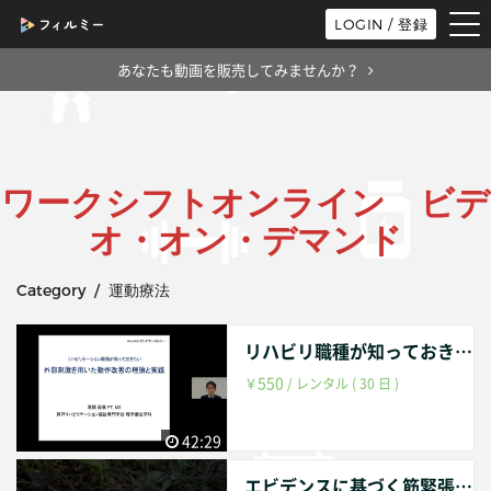
tog
LOGIN / 登録
nav
あなたも動画を販売してみませんか？
ワークシフトオンライン ビデ
オ・オン・デマンド
Category / 運動療法
リハビリ職種が知っておきたい外部刺激を用いた動作改善の理論と実践
550
￥
/ レンタル ( 30 日 )
42:29
エビデンスに基づく筋緊張の促通と抑制