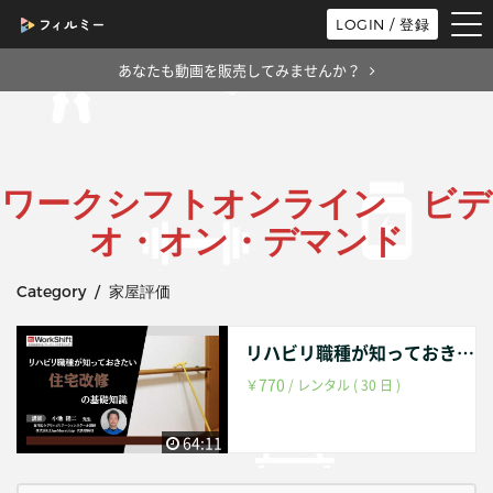
tog
LOGIN / 登録
nav
あなたも動画を販売してみませんか？
ワークシフトオンライン ビデ
オ・オン・デマンド
Category / 家屋評価
リハビリ職種が知っておきたい住宅改修の基礎知識
770
￥
/ レンタル ( 30 日 )
64:11