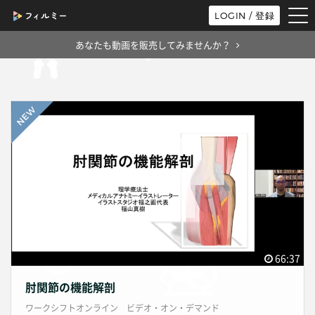
tog
LOGIN / 登録
nav
あなたも動画を販売してみませんか？
66:37
肘関節の機能解剖
ワークシフトオンライン ビデオ・オン・デマンド