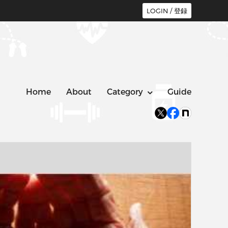
LOGIN / 登録
Home
About
Category
Guide