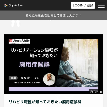
tog
LOGIN / 登録
nav
あなたも動画を販売してみませんか？
68:10
リハビリ職種が知っておきたい廃用症候群