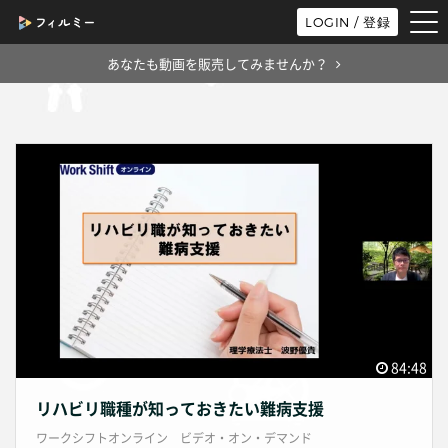
tog
LOGIN / 登録
nav
あなたも動画を販売してみませんか？
84:48
リハビリ職種が知っておきたい難病支援
ワークシフトオンライン ビデオ・オン・デマンド