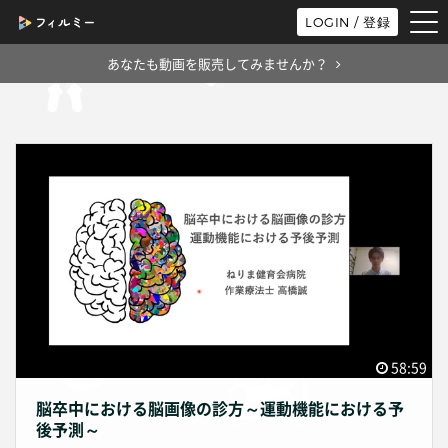
tog
LOGIN / 登録
nav
あなたも動画を販売してみませんか？
58:59
脳卒中における脳画像の診方～運動機能における予
後予測～