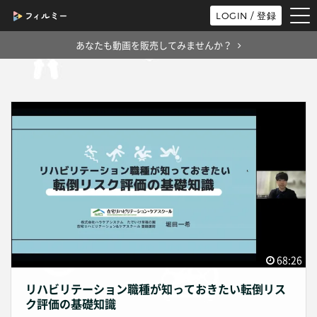
tog
LOGIN / 登録
nav
あなたも動画を販売してみませんか？
68:26
リハビリテーション職種が知っておきたい転倒リス
ク評価の基礎知識