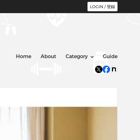
LOGIN / 登録
Home
About
Category
Guide