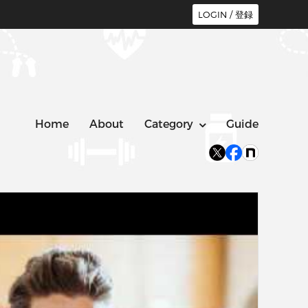
LOGIN / 登録
Home
About
Category
Guide